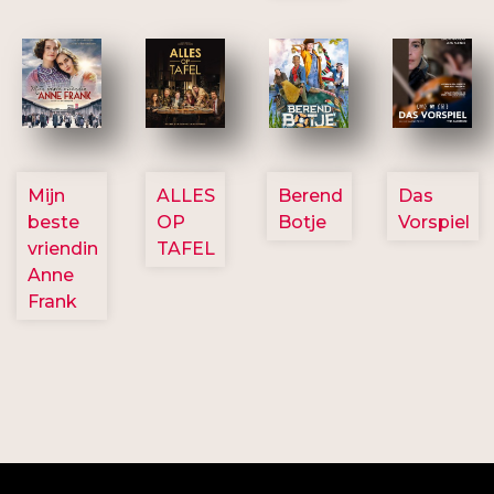
2757
3154
2799
2777
Mijn
ALLES
Berend
Das
beste
OP
Botje
Vorspiel
vriendin
TAFEL
Anne
Frank