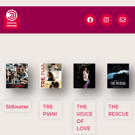
3123
3129
3135
3148
Stillwater
TRE
THE
THE
PIANI
VOICE
RESCUE
OF
LOVE