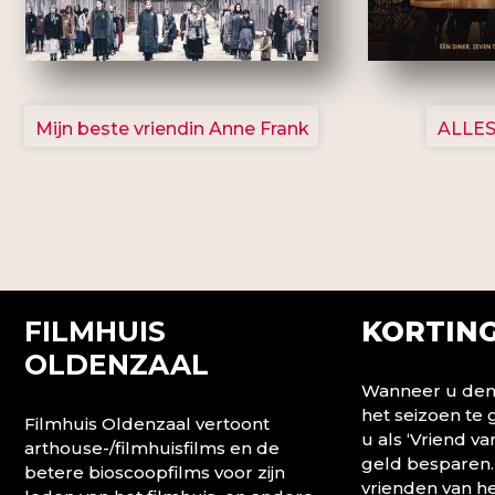
2757
Mijn beste vriendin Anne Frank
ALLES
FILMHUIS
KORTING
OLDENZAAL
Wanneer u denk
het seizoen te
Filmhuis Oldenzaal vertoont
u als ‘Vriend va
arthouse-/filmhuisfilms en de
geld besparen.
betere bioscoopfilms voor zijn
vrienden van he