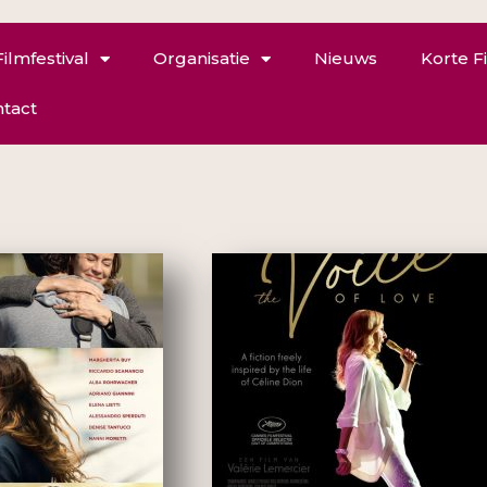
Filmfestival
Organisatie
Nieuws
Korte F
tact