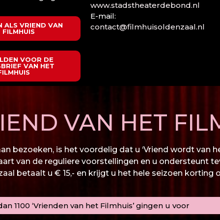
www.stadstheaterdebond.nl
E-mail:
 ALS VRIEND VAN
contact@filmhuisoldenzaal.nl
 FILMHUIS
LDEN VOOR DE
BRIEF VAN HET
FILMHUIS
END VAN HET FIL
n bezoeken, is het voordelig dat u ‘Vriend wordt van het
kaart van de reguliere voorstellingen en u ondersteunt te
al betaalt u € 15,- en krijgt u het hele seizoen korting 
an 1100 ‘Vrienden van het Filmhuis’ gingen u voor