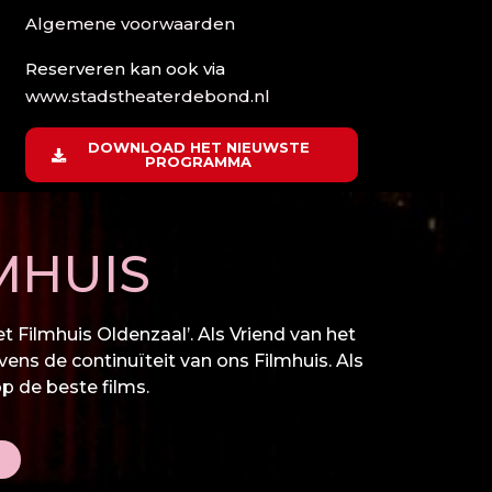
Algemene voorwaarden
Reserveren kan ook via
www.stadstheaterdebond.nl
DOWNLOAD HET NIEUWSTE
PROGRAMMA
MHUIS
 Filmhuis Oldenzaal’. Als Vriend van het
vens de continuïteit van ons Filmhuis. Als
op de beste films.