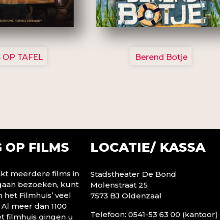
3154
2799
 OP TAFEL
Berend Botje
LOCATIE/ KASSA
 OP FILMS
t meerdere films in
Stadstheater De Bond
 gaan bezoeken, kunt
Molenstraat 25
n het Filmhuis’ veel
7573 BJ Oldenzaal
 Al meer dan 1100
Telefoon: 0541-53 63 00 (kantoor)
t filmhuis gingen u