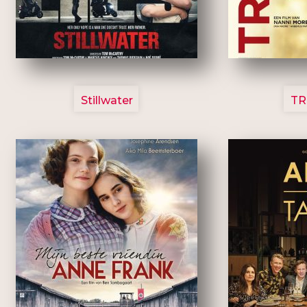
3123
Stillwater
TR