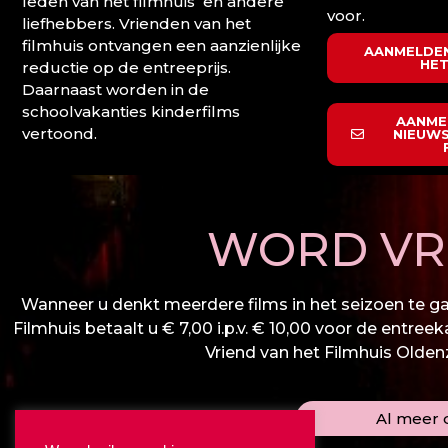
leden van het filmhuis en andere
voor.
liefhebbers. Vrienden van het
filmhuis ontvangen een aanzienlijke
AANMELDEN
HET
reductie op de entreeprijs.
Daarnaast worden in de
schoolvakanties kinderfilms
AANME
vertoond.
NIEUWS
WORD VRI
Wanneer u denkt meerdere films in het seizoen te gaa
Filmhuis betaalt u € 7,00 i.p.v. € 10,00 voor de entree
Vriend van het Filmhuis Oldenza
Al meer d