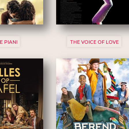
3129
3135
E PIANI
THE VOICE OF LOVE