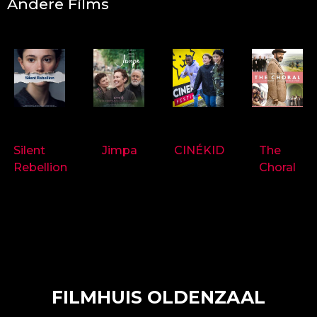
Andere Films
9718
9714
9697
9719
Silent
Jimpa
CINÉKID
The
Rebellion
Choral
FILMHUIS OLDENZAAL