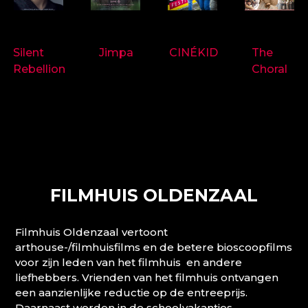
9718
9714
9697
9719
Silent
Jimpa
CINÉKID
The
Rebellion
Choral
FILMHUIS OLDENZAAL
Filmhuis Oldenzaal vertoont
arthouse-/filmhuisfilms en de betere bioscoopfilms
voor zijn leden van het filmhuis en andere
liefhebbers. Vrienden van het filmhuis ontvangen
een aanzienlijke reductie op de entreeprijs.
Daarnaast worden in de schoolvakanties