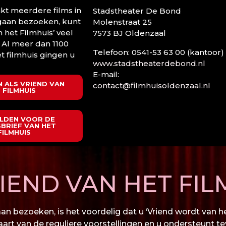
t meerdere films in
Stadstheater De Bond
 gaan bezoeken, kunt
Molenstraat 25
n het Filmhuis’ veel
7573 BJ Oldenzaal
 Al meer dan 1100
Telefoon: 0541-53 63 00 (kantoor)
t filmhuis gingen u
www.stadstheaterdebond.nl
E-mail:
 ALS VRIEND VAN
contact@filmhuisoldenzaal.nl
 FILMHUIS
LDEN VOOR DE
BRIEF VAN HET
FILMHUIS
END VAN HET FIL
n bezoeken, is het voordelig dat u ‘Vriend wordt van het
kaart van de reguliere voorstellingen en u ondersteunt te