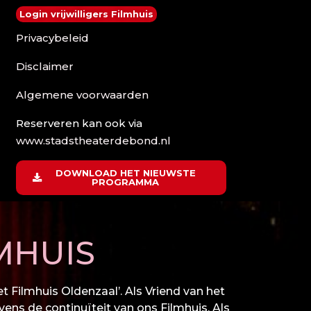
Login vrijwilligers Filmhuis
Privacybeleid
Disclaimer
Algemene voorwaarden
Reserveren kan ook via
www.stadstheaterdebond.nl
DOWNLOAD HET NIEUWSTE
PROGRAMMA
MHUIS
 Filmhuis Oldenzaal’. Als Vriend van het
vens de continuïteit van ons Filmhuis. Als