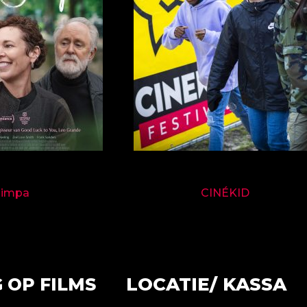
9714
9697
Jimpa
CINÉKID
LOCATIE/ KASSA
 OP FILMS