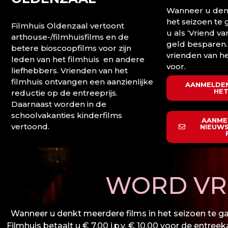
Wanneer u denk
het seizoen te
Filmhuis Oldenzaal vertoont
u als ‘Vriend va
arthouse-/filmhuisfilms en de
geld besparen.
betere bioscoopfilms voor zijn
vrienden van he
leden van het filmhuis en andere
voor.
liefhebbers. Vrienden van het
filmhuis ontvangen een aanzienlijke
AANMELDEN
HET
reductie op de entreeprijs.
Daarnaast worden in de
schoolvakanties kinderfilms
AANME
vertoond.
NIEUWS
WORD VRI
Wanneer u denkt meerdere films in het seizoen te gaa
Filmhuis betaalt u € 7,00 i.p.v. € 10,00 voor de entree