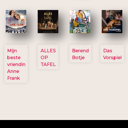
2757
3154
2799
2777
Mijn
ALLES
Berend
Das
beste
OP
Botje
Vorspiel
vriendin
TAFEL
Anne
Frank