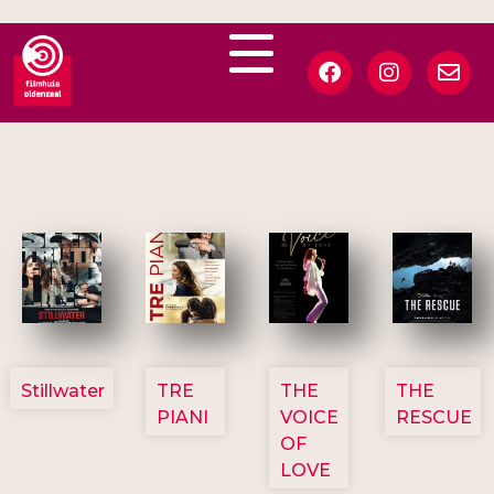
3123
3129
3135
3148
Stillwater
TRE
THE
THE
PIANI
VOICE
RESCUE
OF
LOVE