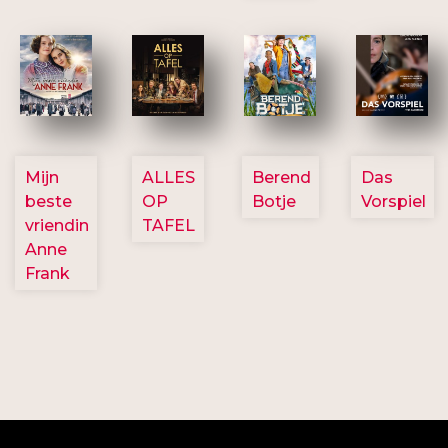
2757
3154
2799
2777
Mijn
ALLES
Berend
Das
beste
OP
Botje
Vorspiel
vriendin
TAFEL
Anne
Frank