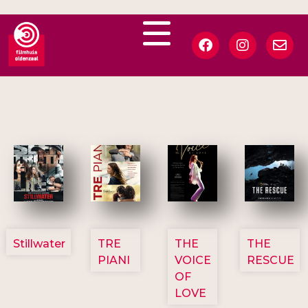
3123
3129
3135
3148
Stillwater
TRE
THE
THE
PIANI
VOICE
RESCUE
OF
LOVE