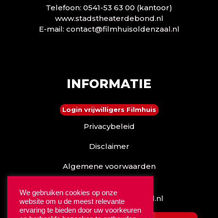
Telefoon: 0541-53 63 00 (kantoor)
www.stadstheaterdebond.nl
E-mail:
contact@filmhuisoldenzaal.nl
INFORMATIE
Login vrijwilligers Filmhuis
Privacybeleid
Disclaimer
Algemene voorwaarden
Reserveren kan ook via
We gebruiken cookies op onze
www.stadstheaterdebond.nl
website om u de meest relevante
ervaring te bieden door uw voorkeuren