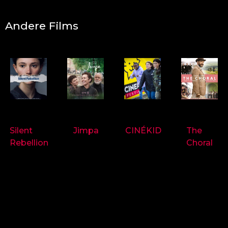
Andere Films
9718
9714
9697
9719
Silent
Jimpa
CINÉKID
The
Rebellion
Choral