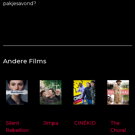
pakjesavond?
Andere Films
9718
9714
9697
9719
Silent
Jimpa
CINÉKID
The
Rebellion
Choral