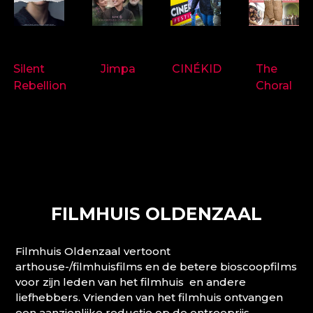
9718
9714
9697
9719
Silent
Jimpa
CINÉKID
The
Rebellion
Choral
FILMHUIS OLDENZAAL
Filmhuis Oldenzaal vertoont
arthouse-/filmhuisfilms en de betere bioscoopfilms
voor zijn leden van het filmhuis en andere
liefhebbers. Vrienden van het filmhuis ontvangen
een aanzienlijke reductie op de entreeprijs.