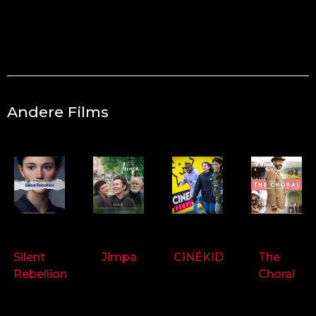
Andere Films
9718
9714
9697
9719
Silent
Jimpa
CINÉKID
The
Rebellion
Choral