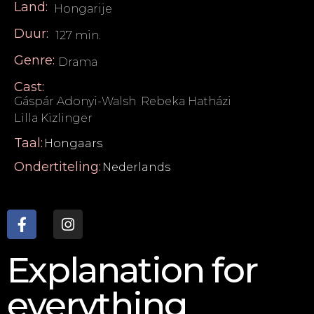
Land:
Hongarije
Duur:
127 min.
Genre:
Drama
Cast:
Gáspár Adonyi-Walsh
,
Rebeka Hatházi
,
Lilla Kizlinger
Taal:
Hongaars
Ondertiteling:
Nederlands
Explanation for
everything