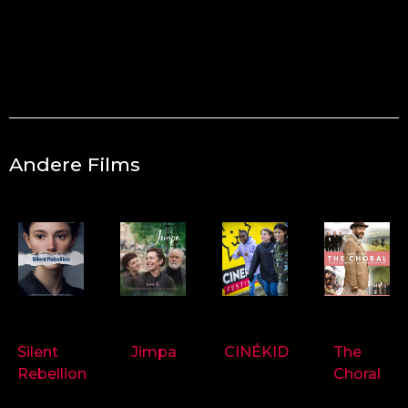
Andere Films
9718
9714
9697
9719
Silent
Jimpa
CINÉKID
The
Rebellion
Choral