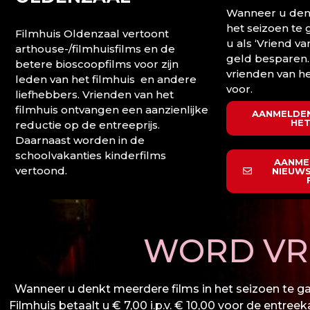
Wanneer u denk
het seizoen te
Filmhuis Oldenzaal vertoont
u als ‘Vriend va
arthouse-/filmhuisfilms en de
geld besparen.
betere bioscoopfilms voor zijn
vrienden van he
leden van het filmhuis en andere
voor.
liefhebbers. Vrienden van het
filmhuis ontvangen een aanzienlijke
AANMELDEN
HET
reductie op de entreeprijs.
Daarnaast worden in de
schoolvakanties kinderfilms
AANME
vertoond.
NIEUWS
WORD VRI
Wanneer u denkt meerdere films in het seizoen te gaa
Filmhuis betaalt u € 7,00 i.p.v. € 10,00 voor de entree