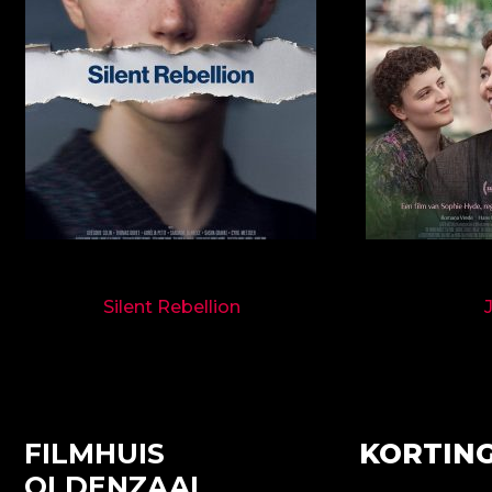
9718
Silent Rebellion
FILMHUIS
KORTING
OLDENZAAL