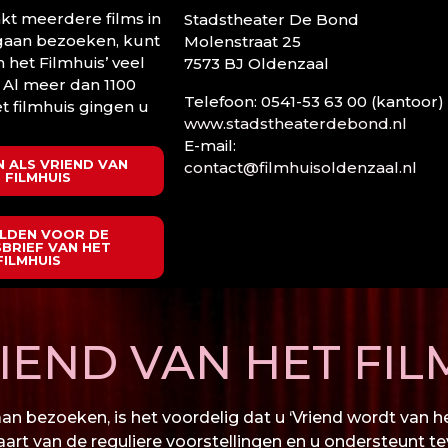
t meerdere films in
Stadstheater De Bond
 gaan bezoeken, kunt
Molenstraat 25
n het Filmhuis’ veel
7573 BJ Oldenzaal
 Al meer dan 1100
Telefoon: 0541-53 63 00 (kantoor)
t filmhuis gingen u
www.stadstheaterdebond.nl
E-mail:
 ALS VRIEND VAN
contact@filmhuisoldenzaal.nl
 FILMHUIS
LDEN VOOR DE
BRIEF VAN HET
FILMHUIS
END VAN HET FIL
n bezoeken, is het voordelig dat u ‘Vriend wordt van het
kaart van de reguliere voorstellingen en u ondersteunt te