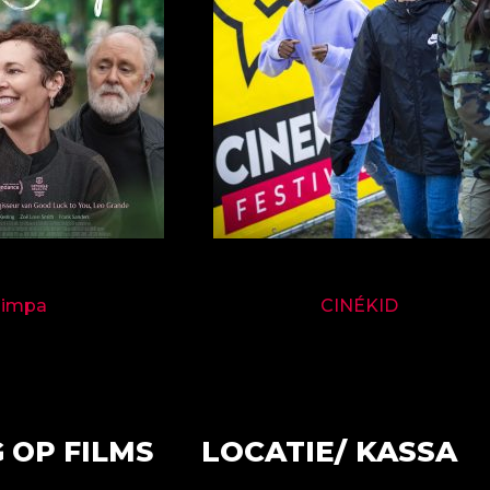
9714
9697
Jimpa
CINÉKID
LOCATIE/ KASSA
 OP FILMS