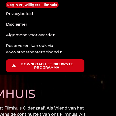
Login vrijwilligers Filmhuis
Privacybeleid
Disclaimer
Algemene voorwaarden
Reserveren kan ook via
www.stadstheaterdebond.nl
DOWNLOAD HET NIEUWSTE
PROGRAMMA
MHUIS
 Filmhuis Oldenzaal’. Als Vriend van het
vens de continuïteit van ons Filmhuis. Als