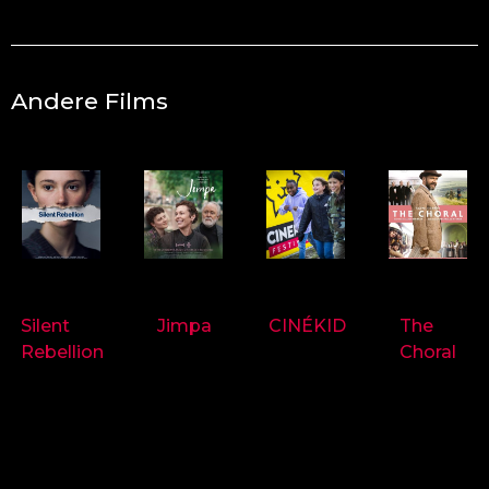
Andere Films
9718
9714
9697
9719
Silent
Jimpa
CINÉKID
The
Rebellion
Choral