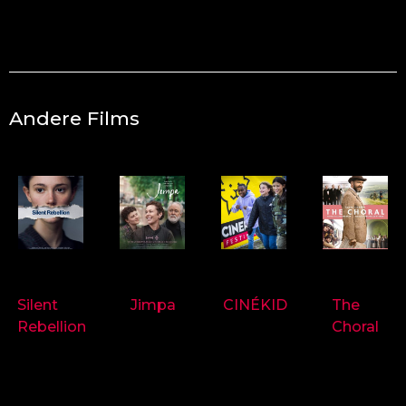
Andere Films
9718
9714
9697
9719
Silent
Jimpa
CINÉKID
The
Rebellion
Choral