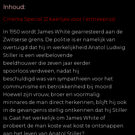
Inhoud:
Cinema Special
(2 kaartjes voor 1 entreeprijs)
I
n 1950 wordt
James White
gearresteerd aan de
Zwitserse grens
. D
e politie
is
er
namelijk
van
overtuigd dat hij in werkelijkheid
Anatol
Ludwig
Stiller is
: een v
eelbelovende
beeldhouwer
die
zeven jaar eerder
spoorloos
verdween,
nadat hij
beschuldigd
was
van sympathieën voor het
communisme en betrokkenheid bij moord.
Hoewel zijn vrouw,
broer en voormalig
minnares
de man
direct herkennen, blijft
hij
ook
in de gevangenis
stellig ontkennen
dat hij Stiller
is.
Gaat het
werkelijk
om James White
of
probeert
de man
koste wat kost te ontsnappen
aan het leven van
Anatol
Stiller?