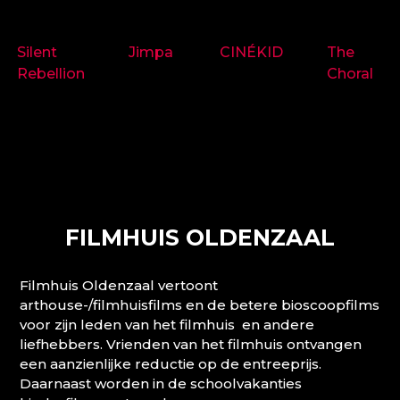
9718
9714
9697
9719
Silent
Jimpa
CINÉKID
The
Rebellion
Choral
FILMHUIS OLDENZAAL
Filmhuis Oldenzaal vertoont
arthouse-/filmhuisfilms en de betere bioscoopfilms
voor zijn leden van het filmhuis en andere
liefhebbers. Vrienden van het filmhuis ontvangen
een aanzienlijke reductie op de entreeprijs.
Daarnaast worden in de schoolvakanties