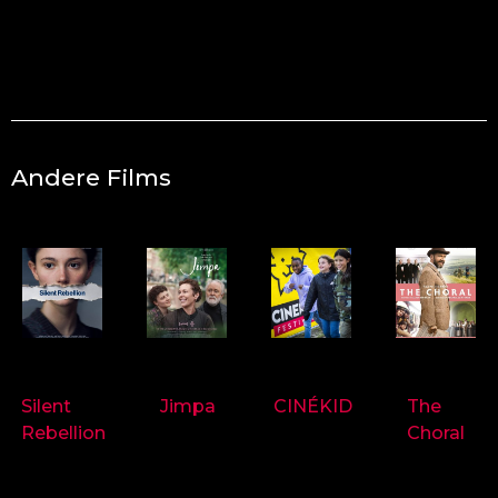
Andere Films
9718
9714
9697
9719
Silent
Jimpa
CINÉKID
The
Rebellion
Choral