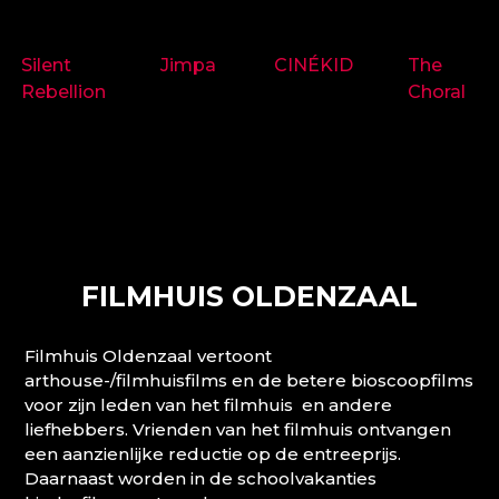
9718
9714
9697
9719
Silent
Jimpa
CINÉKID
The
Rebellion
Choral
FILMHUIS OLDENZAAL
Filmhuis Oldenzaal vertoont
arthouse-/filmhuisfilms en de betere bioscoopfilms
voor zijn leden van het filmhuis en andere
liefhebbers. Vrienden van het filmhuis ontvangen
een aanzienlijke reductie op de entreeprijs.
Daarnaast worden in de schoolvakanties