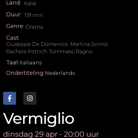
Land:
Italië
Duur:
119 min.
Genre:
Drama
Cast:
Giuseppe De Domenico
,
Martina Scrinzi
,
Rachele Potrich
,
Tommaso Ragno
Taal:
Italiaans
Ondertiteling:
Nederlands
Vermiglio
dinsdag 29 apr - 20:00 uur