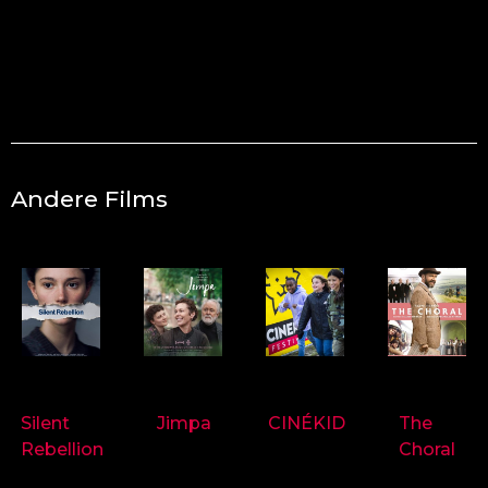
Andere Films
9718
9714
9697
9719
Silent
Jimpa
CINÉKID
The
Rebellion
Choral