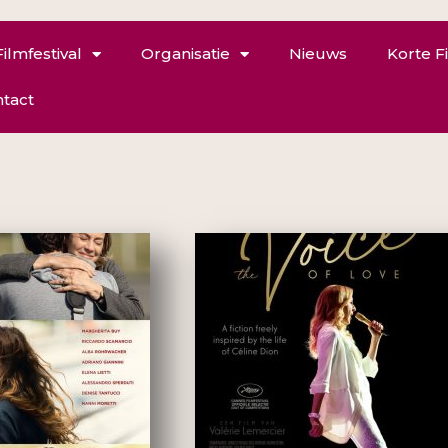
Filmfestival
Organisatie
Nieuws
Korte F
tact