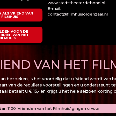
www.stadstheaterdebond.nl
E-mail:
 ALS VRIEND VAN
contact@filmhuisoldenzaal.nl
 FILMHUIS
LDEN VOOR DE
BRIEF VAN HET
FILMHUIS
END VAN HET FIL
n bezoeken, is het voordelig dat u ‘Vriend wordt van het
kaart van de reguliere voorstellingen en u ondersteunt te
al betaalt u € 15,- en krijgt u het hele seizoen korting 
an 1100 ‘Vrienden van het Filmhuis’ gingen u voor