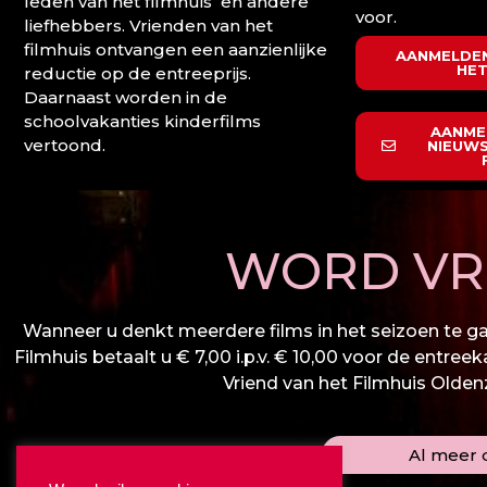
leden van het filmhuis en andere
voor.
liefhebbers. Vrienden van het
filmhuis ontvangen een aanzienlijke
AANMELDEN
HET
reductie op de entreeprijs.
Daarnaast worden in de
schoolvakanties kinderfilms
AANME
vertoond.
NIEUWS
WORD VRI
Wanneer u denkt meerdere films in het seizoen te gaa
Filmhuis betaalt u € 7,00 i.p.v. € 10,00 voor de entree
Vriend van het Filmhuis Oldenza
Al meer d