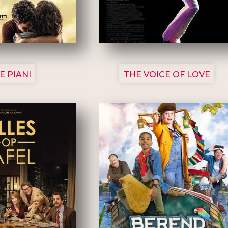
3129
3135
E PIANI
THE VOICE OF LOVE