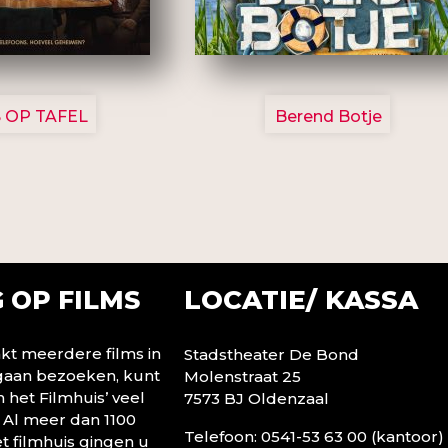
3154
2799
 OP TAFEL
Berend Botje
LOCATIE/ KASSA
 OP FILMS
t meerdere films in
Stadstheater De Bond
 gaan bezoeken, kunt
Molenstraat 25
n het Filmhuis’ veel
7573 BJ Oldenzaal
 Al meer dan 1100
Telefoon: 0541-53 63 00 (kantoor)
t filmhuis gingen u