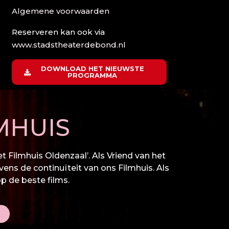
Algemene voorwaarden
Reserveren kan ook via
www.stadstheaterdebond.nl
DOWNLOAD HET NIEUWSTE
PROGRAMMA
MHUIS
 Filmhuis Oldenzaal’. Als Vriend van het
vens de continuïteit van ons Filmhuis. Als
op de beste films.