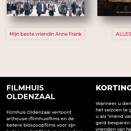
2757
Mijn beste vriendin Anne Frank
ALLES
FILMHUIS
KORTING
OLDENZAAL
Wanneer u denk
het seizoen te
Filmhuis Oldenzaal vertoont
u als ‘Vriend va
arthouse-/filmhuisfilms en de
geld besparen.
betere bioscoopfilms voor zijn
vrienden van he