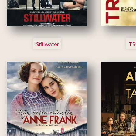
3123
Stillwater
TR