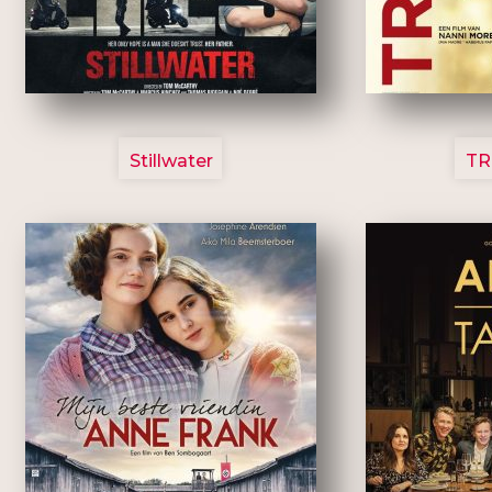
3123
Stillwater
TR