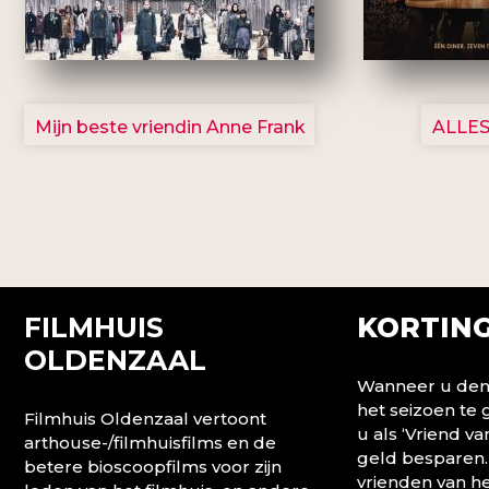
2757
Mijn beste vriendin Anne Frank
ALLES
FILMHUIS
KORTING
OLDENZAAL
Wanneer u denk
het seizoen te
Filmhuis Oldenzaal vertoont
u als ‘Vriend va
arthouse-/filmhuisfilms en de
geld besparen.
betere bioscoopfilms voor zijn
vrienden van he