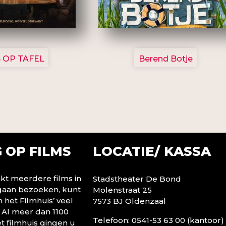
3154
2799
 OP TAFEL
Berend Botje
LOCATIE/ KASSA
 OP FILMS
t meerdere films in
Stadstheater De Bond
 gaan bezoeken, kunt
Molenstraat 25
n het Filmhuis’ veel
7573 BJ Oldenzaal
 Al meer dan 1100
Telefoon: 0541-53 63 00 (kantoor)
t filmhuis gingen u