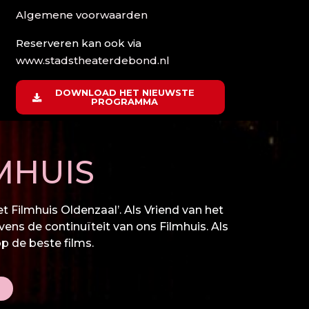
Algemene voorwaarden
Reserveren kan ook via
www.stadstheaterdebond.nl
DOWNLOAD HET NIEUWSTE
PROGRAMMA
MHUIS
 Filmhuis Oldenzaal’. Als Vriend van het
vens de continuïteit van ons Filmhuis. Als
op de beste films.