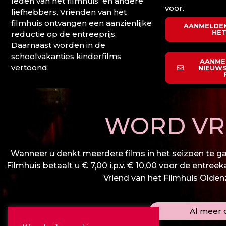
leden van het filmhuis en andere
voor.
liefhebbers. Vrienden van het
filmhuis ontvangen een aanzienlijke
AANMELDEN
HET
reductie op de entreeprijs.
Daarnaast worden in de
schoolvakanties kinderfilms
AANME
vertoond.
NIEUWS
WORD VRI
Wanneer u denkt meerdere films in het seizoen te gaa
Filmhuis betaalt u € 7,00 i.p.v. € 10,00 voor de entree
Vriend van het Filmhuis Oldenza
Al meer d