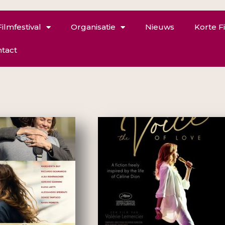
Filmfestival
Organisatie
Nieuws
Korte F
tact