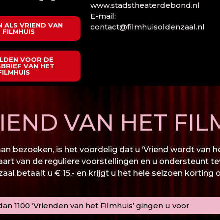
www.stadstheaterdebond.nl
E-mail:
 ALS VRIEND VAN
contact@filmhuisoldenzaal.nl
 FILMHUIS
LDEN VOOR DE
BRIEF VAN HET
FILMHUIS
END VAN HET FIL
n bezoeken, is het voordelig dat u ‘Vriend wordt van het
kaart van de reguliere voorstellingen en u ondersteunt te
al betaalt u € 15,- en krijgt u het hele seizoen korting 
an 1100 ‘Vrienden van het Filmhuis’ gingen u voor