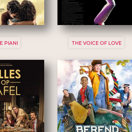
3129
3135
E PIANI
THE VOICE OF LOVE