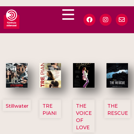
3123
3129
3135
3148
Stillwater
TRE
THE
THE
PIANI
VOICE
RESCUE
OF
LOVE