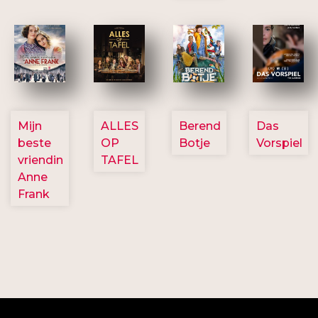
2757
3154
2799
2777
Mijn
ALLES
Berend
Das
beste
OP
Botje
Vorspiel
vriendin
TAFEL
Anne
Frank