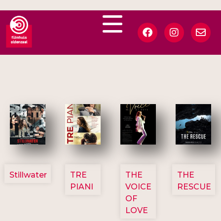
3123
3129
3135
3148
Stillwater
TRE
THE
THE
PIANI
VOICE
RESCUE
OF
LOVE