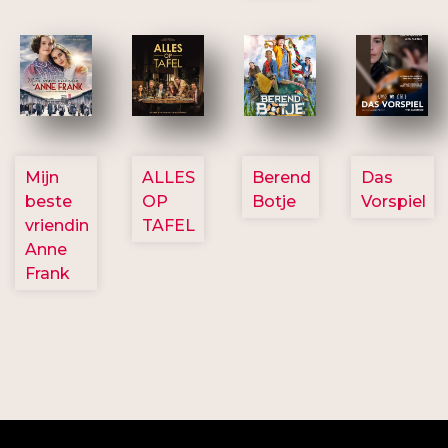
2757
3154
2799
2777
Mijn
ALLES
Berend
Das
beste
OP
Botje
Vorspiel
vriendin
TAFEL
Anne
Frank