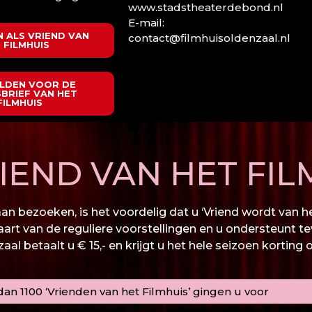
www.stadstheaterdebond.nl
E-mail:
 ALS VRIEND VAN
contact@filmhuisoldenzaal.nl
 FILMHUIS
LDEN VOOR DE
BRIEF VAN HET
FILMHUIS
END VAN HET FIL
n bezoeken, is het voordelig dat u ‘Vriend wordt van het
kaart van de reguliere voorstellingen en u ondersteunt te
al betaalt u € 15,- en krijgt u het hele seizoen korting 
an 1100 ‘Vrienden van het Filmhuis’ gingen u voor