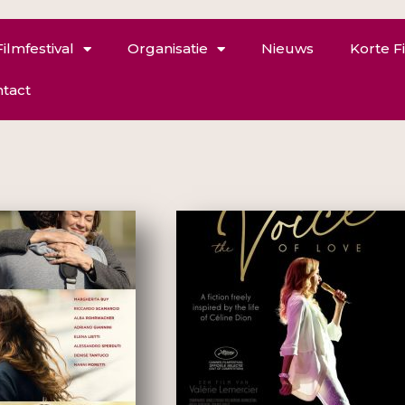
Filmfestival
Organisatie
Nieuws
Korte F
tact