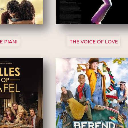
3129
3135
E PIANI
THE VOICE OF LOVE