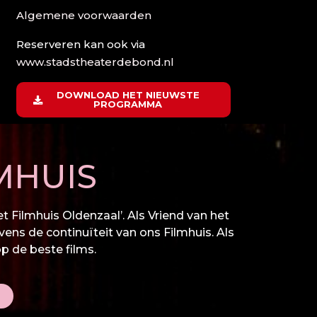
Algemene voorwaarden
Reserveren kan ook via
www.stadstheaterdebond.nl
DOWNLOAD HET NIEUWSTE
PROGRAMMA
MHUIS
 Filmhuis Oldenzaal’. Als Vriend van het
vens de continuïteit van ons Filmhuis. Als
op de beste films.