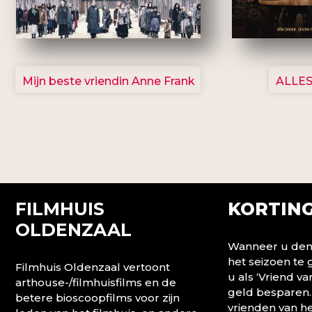
2757
Mijn beste vriendin Anne Frank
ALLES
FILMHUIS
KORTING
OLDENZAAL
Wanneer u denk
het seizoen te
Filmhuis Oldenzaal vertoont
u als ‘Vriend va
arthouse-/filmhuisfilms en de
geld besparen.
betere bioscoopfilms voor zijn
vrienden van he