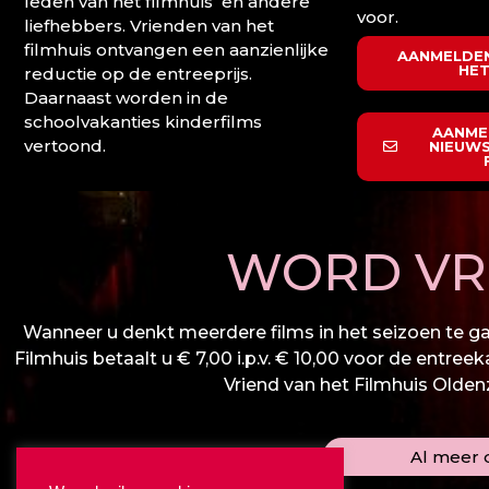
leden van het filmhuis en andere
voor.
liefhebbers. Vrienden van het
filmhuis ontvangen een aanzienlijke
AANMELDEN
HET
reductie op de entreeprijs.
Daarnaast worden in de
schoolvakanties kinderfilms
AANME
vertoond.
NIEUWS
WORD VRI
Wanneer u denkt meerdere films in het seizoen te gaa
Filmhuis betaalt u € 7,00 i.p.v. € 10,00 voor de entree
Vriend van het Filmhuis Oldenza
Al meer d