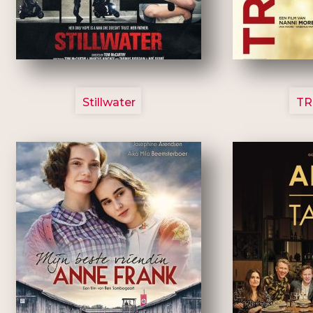
3123
Stillwater
TR