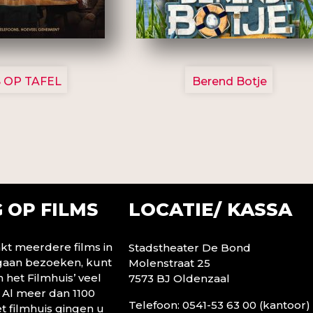
3154
2799
 OP TAFEL
Berend Botje
LOCATIE/ KASSA
 OP FILMS
t meerdere films in
Stadstheater De Bond
 gaan bezoeken, kunt
Molenstraat 25
n het Filmhuis’ veel
7573 BJ Oldenzaal
 Al meer dan 1100
Telefoon: 0541-53 63 00 (kantoor)
t filmhuis gingen u