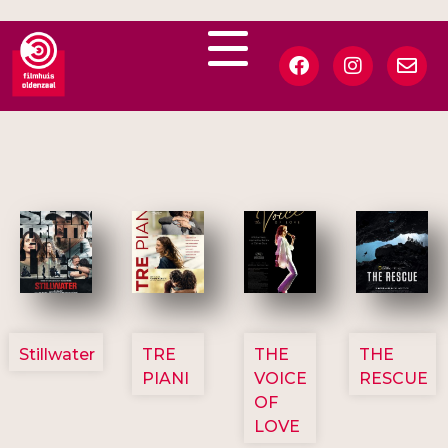
3123
3129
3135
3148
Stillwater
TRE
THE
THE
PIANI
VOICE
RESCUE
OF
LOVE