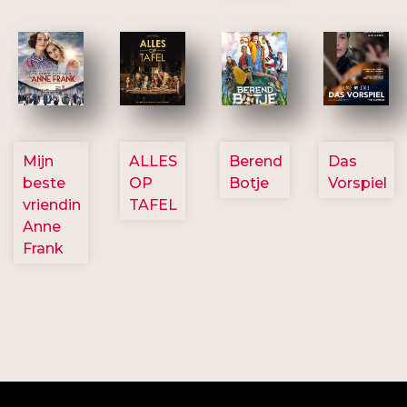
2757
3154
2799
2777
Mijn
ALLES
Berend
Das
beste
OP
Botje
Vorspiel
vriendin
TAFEL
Anne
Frank