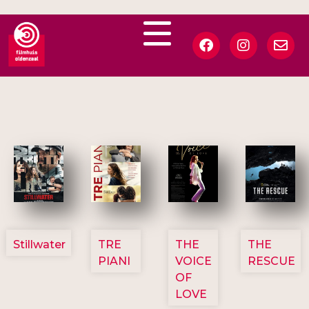
3123
3129
3135
3148
Stillwater
TRE
THE
THE
PIANI
VOICE
RESCUE
OF
LOVE