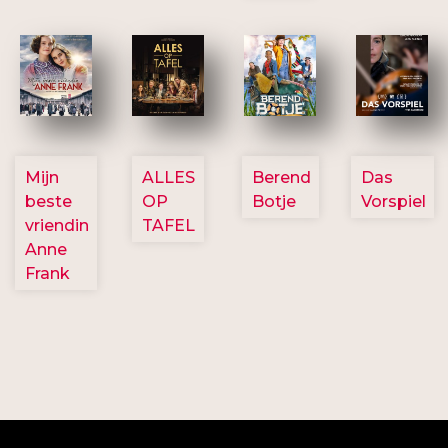
2757
3154
2799
2777
Mijn
ALLES
Berend
Das
beste
OP
Botje
Vorspiel
vriendin
TAFEL
Anne
Frank