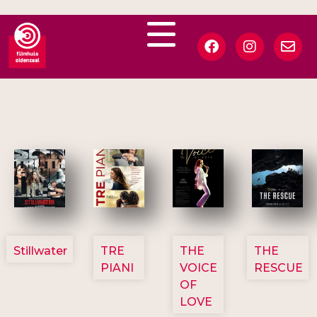
3123
3129
3135
3148
Stillwater
TRE
THE
THE
PIANI
VOICE
RESCUE
OF
LOVE