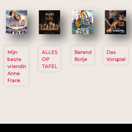
2757
3154
2799
2777
Mijn
ALLES
Berend
Das
beste
OP
Botje
Vorspiel
vriendin
TAFEL
Anne
Frank