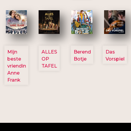
2757
3154
2799
2777
Mijn
ALLES
Berend
Das
beste
OP
Botje
Vorspiel
vriendin
TAFEL
Anne
Frank