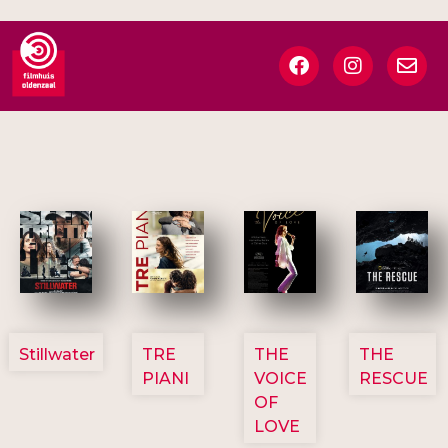
3123
3129
3135
3148
Stillwater
TRE
THE
THE
PIANI
VOICE
RESCUE
OF
LOVE