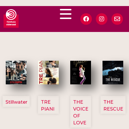
3123
3129
3135
3148
Stillwater
TRE
THE
THE
PIANI
VOICE
RESCUE
OF
LOVE