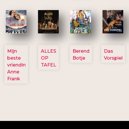
2757
3154
2799
2777
Mijn
ALLES
Berend
Das
beste
OP
Botje
Vorspiel
vriendin
TAFEL
Anne
Frank