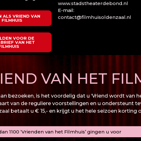
www.stadstheaterdebond.nl
E-mail:
 ALS VRIEND VAN
contact@filmhuisoldenzaal.nl
 FILMHUIS
LDEN VOOR DE
BRIEF VAN HET
FILMHUIS
END VAN HET FIL
n bezoeken, is het voordelig dat u ‘Vriend wordt van het
kaart van de reguliere voorstellingen en u ondersteunt te
al betaalt u € 15,- en krijgt u het hele seizoen korting 
an 1100 ‘Vrienden van het Filmhuis’ gingen u voor