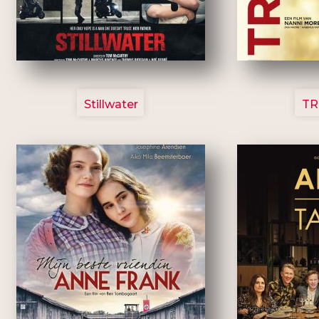
3123
Stillwater
TR