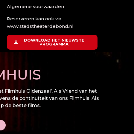
Algemene voorwaarden
Reserveren kan ook via
www.stadstheaterdebond.nl
DOWNLOAD HET NIEUWSTE
PROGRAMMA
MHUIS
 Filmhuis Oldenzaal’. Als Vriend van het
vens de continuïteit van ons Filmhuis. Als
op de beste films.