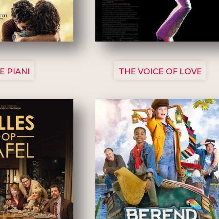
3129
3135
E PIANI
THE VOICE OF LOVE