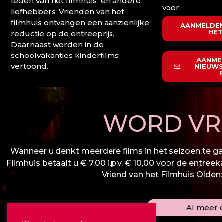
leden van het filmhuis en andere
voor.
liefhebbers. Vrienden van het
filmhuis ontvangen een aanzienlijke
AANMELDEN
HET
reductie op de entreeprijs.
Daarnaast worden in de
schoolvakanties kinderfilms
AANME
vertoond.
NIEUWS
WORD VRI
Wanneer u denkt meerdere films in het seizoen te gaa
Filmhuis betaalt u € 7,00 i.p.v. € 10,00 voor de entree
Vriend van het Filmhuis Oldenza
Al meer d