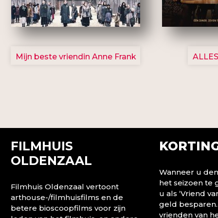
2757
Mijn beste vriendin Anne Frank
ALLES
FILMHUIS
KORTING
OLDENZAAL
Wanneer u denk
het seizoen te
Filmhuis Oldenzaal vertoont
u als ‘Vriend va
arthouse-/filmhuisfilms en de
geld besparen.
betere bioscoopfilms voor zijn
vrienden van he