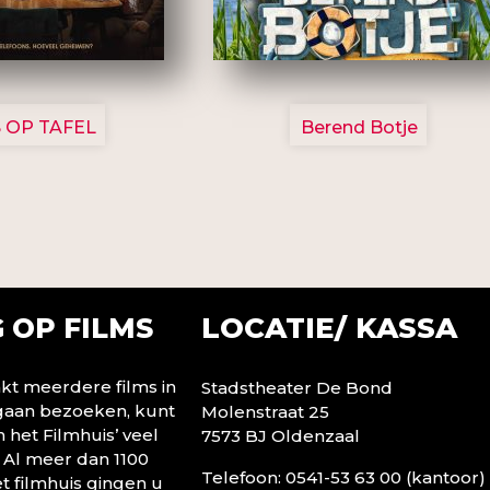
3154
2799
 OP TAFEL
Berend Botje
LOCATIE/ KASSA
 OP FILMS
t meerdere films in
Stadstheater De Bond
 gaan bezoeken, kunt
Molenstraat 25
n het Filmhuis’ veel
7573 BJ Oldenzaal
 Al meer dan 1100
Telefoon: 0541-53 63 00 (kantoor)
t filmhuis gingen u