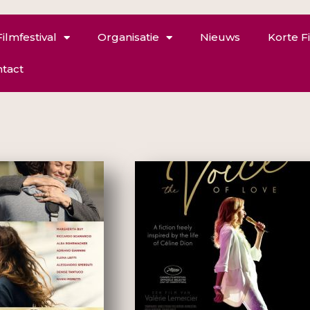
Filmfestival
Organisatie
Nieuws
Korte F
tact