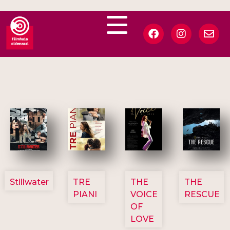
3123
3129
3135
3148
Stillwater
TRE
THE
THE
PIANI
VOICE
RESCUE
OF
LOVE