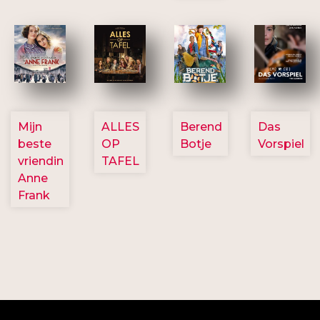
2757
3154
2799
2777
Mijn
ALLES
Berend
Das
beste
OP
Botje
Vorspiel
vriendin
TAFEL
Anne
Frank