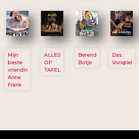
2757
3154
2799
2777
Mijn
ALLES
Berend
Das
beste
OP
Botje
Vorspiel
vriendin
TAFEL
Anne
Frank