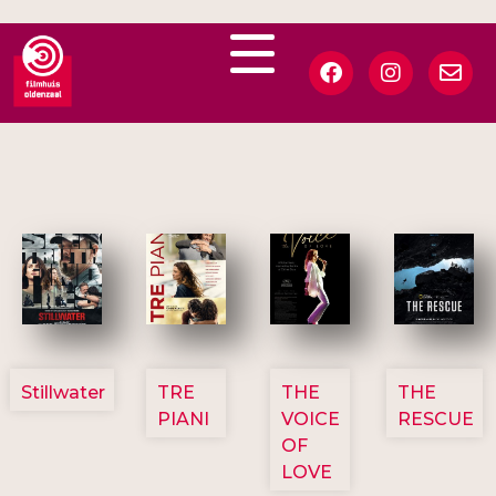
3123
3129
3135
3148
Stillwater
TRE
THE
THE
PIANI
VOICE
RESCUE
OF
LOVE