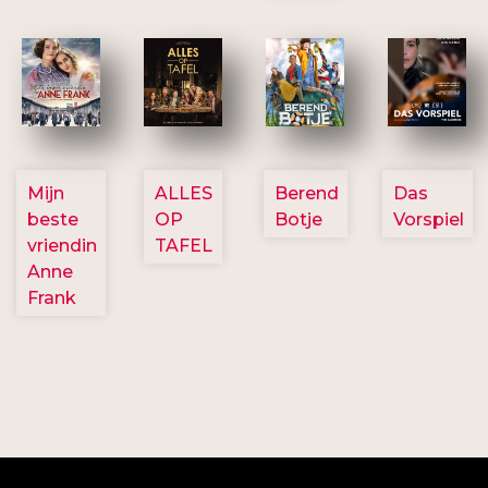
2757
3154
2799
2777
Mijn
ALLES
Berend
Das
beste
OP
Botje
Vorspiel
vriendin
TAFEL
Anne
Frank