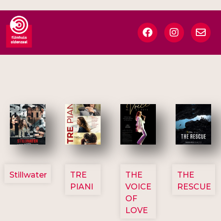
3123
3129
3135
3148
Stillwater
TRE
THE
THE
PIANI
VOICE
RESCUE
OF
LOVE