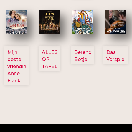
2757
3154
2799
2777
Mijn
ALLES
Berend
Das
beste
OP
Botje
Vorspiel
vriendin
TAFEL
Anne
Frank