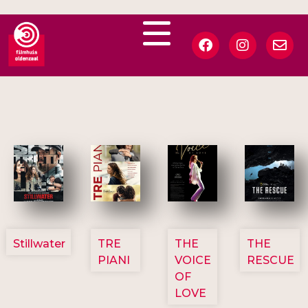
3123
3129
3135
3148
Stillwater
TRE
THE
THE
PIANI
VOICE
RESCUE
OF
LOVE