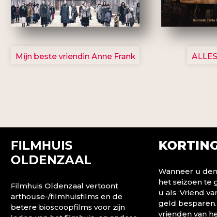
2757
Mijn beste vriendin Anne Frank
ALLES
FILMHUIS
KORTING
OLDENZAAL
Wanneer u denk
het seizoen te
Filmhuis Oldenzaal vertoont
u als ‘Vriend va
arthouse-/filmhuisfilms en de
geld besparen.
betere bioscoopfilms voor zijn
vrienden van he