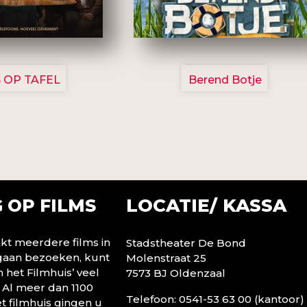
3154
2799
 OP TAFEL
Berend Botje
LOCATIE/ KASSA
 OP FILMS
t meerdere films in
Stadstheater De Bond
 gaan bezoeken, kunt
Molenstraat 25
n het Filmhuis’ veel
7573 BJ Oldenzaal
 Al meer dan 1100
Telefoon: 0541-53 63 00 (kantoor)
t filmhuis gingen u