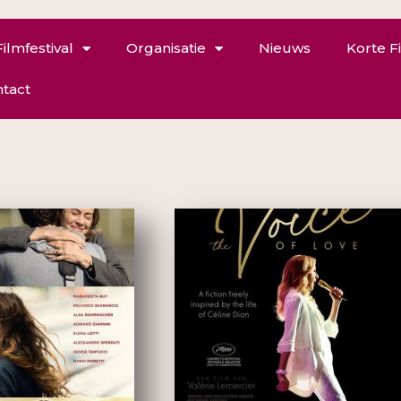
Filmfestival
Organisatie
Nieuws
Korte F
tact