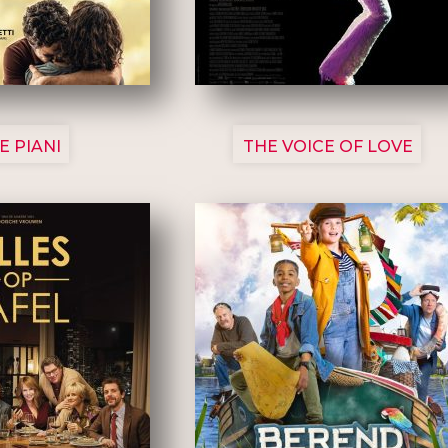
3129
3135
E PIANI
THE VOICE OF LOVE