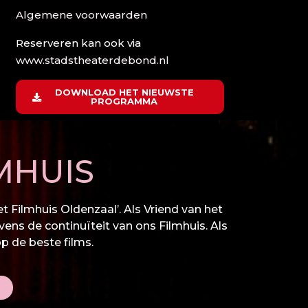
Algemene voorwaarden
Reserveren kan ook via
www.stadstheaterdebond.nl
DOWNLOAD HET NIEUWSTE
PROGRAMMA
MHUIS
 Filmhuis Oldenzaal’. Als Vriend van het
vens de continuïteit van ons Filmhuis. Als
op de beste films.