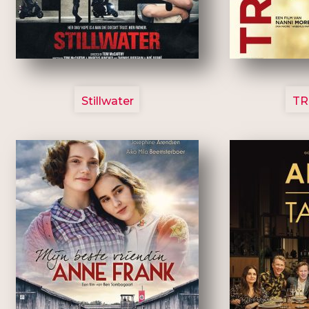
3123
Stillwater
TR