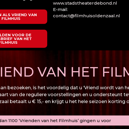
www.stadstheaterdebond.nl
E-mail:
 ALS VRIEND VAN
contact@filmhuisoldenzaal.nl
 FILMHUIS
LDEN VOOR DE
BRIEF VAN HET
FILMHUIS
END VAN HET FIL
n bezoeken, is het voordelig dat u ‘Vriend wordt van het
kaart van de reguliere voorstellingen en u ondersteunt te
al betaalt u € 15,- en krijgt u het hele seizoen korting 
an 1100 ‘Vrienden van het Filmhuis’ gingen u voor