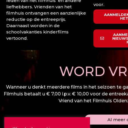
leden van het filmhuis en andere
voor.
liefhebbers. Vrienden van het
filmhuis ontvangen een aanzienlijke
AANMELDEN
HET
reductie op de entreeprijs.
Daarnaast worden in de
schoolvakanties kinderfilms
AANME
vertoond.
NIEUWS
WORD VRI
Wanneer u denkt meerdere films in het seizoen te gaa
Filmhuis betaalt u € 7,00 i.p.v. € 10,00 voor de entree
Vriend van het Filmhuis Oldenza
Al meer d