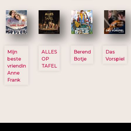
2757
3154
2799
2777
Mijn
ALLES
Berend
Das
beste
OP
Botje
Vorspiel
vriendin
TAFEL
Anne
Frank