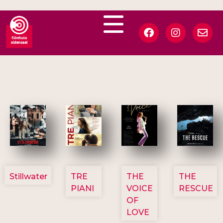
3123
3129
3135
3148
Stillwater
TRE
THE
THE
PIANI
VOICE
RESCUE
OF
LOVE