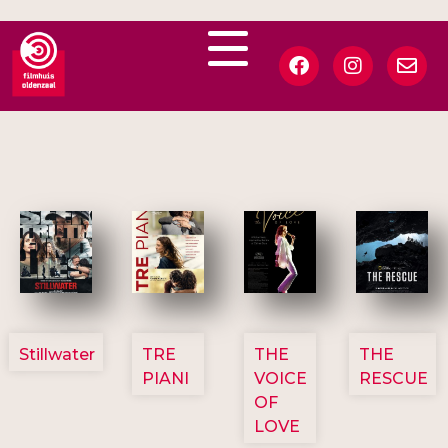
3123
3129
3135
3148
Stillwater
TRE
THE
THE
PIANI
VOICE
RESCUE
OF
LOVE