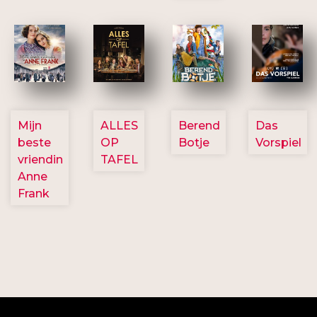
2757
3154
2799
2777
Mijn
ALLES
Berend
Das
beste
OP
Botje
Vorspiel
vriendin
TAFEL
Anne
Frank