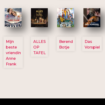
2757
3154
2799
2777
Mijn
ALLES
Berend
Das
beste
OP
Botje
Vorspiel
vriendin
TAFEL
Anne
Frank