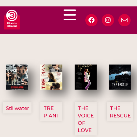
3123
3129
3135
3148
Stillwater
TRE
THE
THE
PIANI
VOICE
RESCUE
OF
LOVE