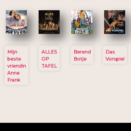
2757
3154
2799
2777
Mijn
ALLES
Berend
Das
beste
OP
Botje
Vorspiel
vriendin
TAFEL
Anne
Frank