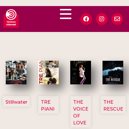
3123
3129
3135
3148
Stillwater
TRE
THE
THE
PIANI
VOICE
RESCUE
OF
LOVE