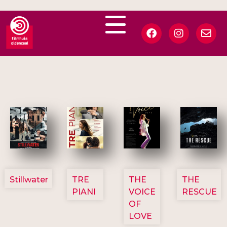
3123
3129
3135
3148
Stillwater
TRE
THE
THE
PIANI
VOICE
RESCUE
OF
LOVE