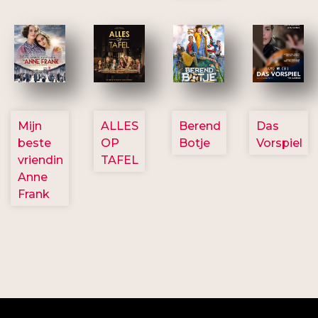
2757
3154
2799
2777
Mijn
ALLES
Berend
Das
beste
OP
Botje
Vorspiel
vriendin
TAFEL
Anne
Frank