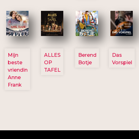
2757
3154
2799
2777
Mijn
ALLES
Berend
Das
beste
OP
Botje
Vorspiel
vriendin
TAFEL
Anne
Frank