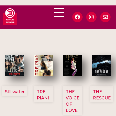
3123
3129
3135
3148
Stillwater
TRE
THE
THE
PIANI
VOICE
RESCUE
OF
LOVE