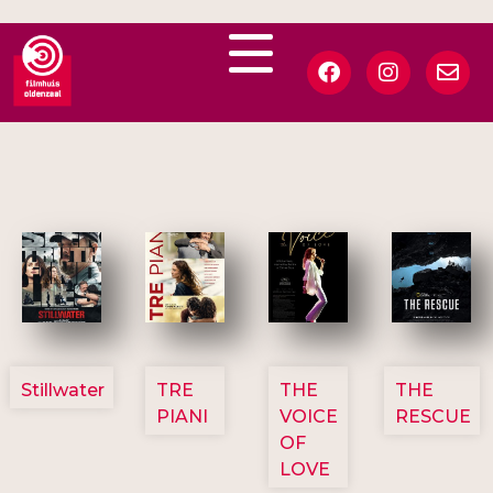
3123
3129
3135
3148
Stillwater
TRE
THE
THE
PIANI
VOICE
RESCUE
OF
LOVE