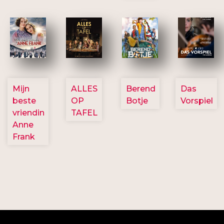
2757
3154
2799
2777
Mijn
ALLES
Berend
Das
beste
OP
Botje
Vorspiel
vriendin
TAFEL
Anne
Frank