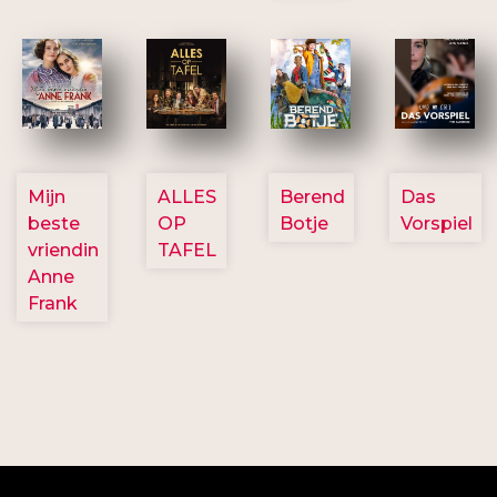
2757
3154
2799
2777
Mijn
ALLES
Berend
Das
beste
OP
Botje
Vorspiel
vriendin
TAFEL
Anne
Frank