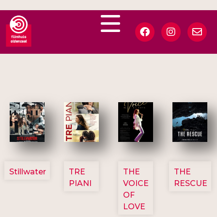
3123
3129
3135
3148
Stillwater
TRE
THE
THE
PIANI
VOICE
RESCUE
OF
LOVE