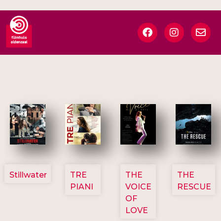
3123
3129
3135
3148
Stillwater
TRE
THE
THE
PIANI
VOICE
RESCUE
OF
LOVE