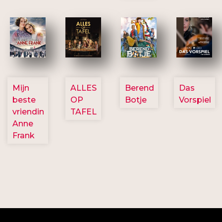
2757
3154
2799
2777
Mijn
ALLES
Berend
Das
beste
OP
Botje
Vorspiel
vriendin
TAFEL
Anne
Frank