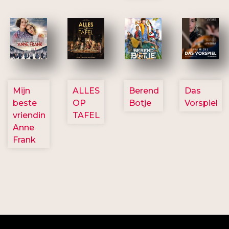
2757
3154
2799
2777
Mijn
ALLES
Berend
Das
beste
OP
Botje
Vorspiel
vriendin
TAFEL
Anne
Frank