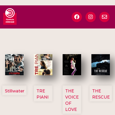
3123
3129
3135
3148
Stillwater
TRE
THE
THE
PIANI
VOICE
RESCUE
OF
LOVE