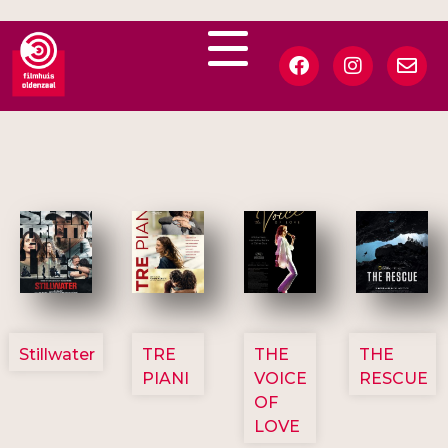
3123
3129
3135
3148
Stillwater
TRE
THE
THE
PIANI
VOICE
RESCUE
OF
LOVE