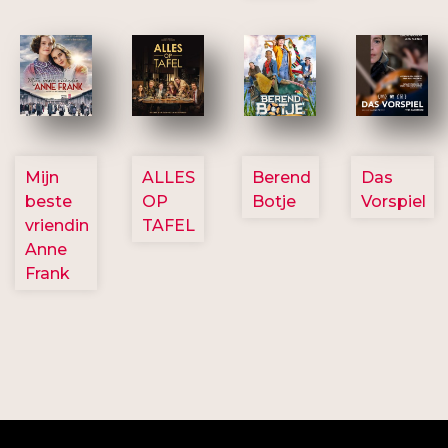
2757
3154
2799
2777
Mijn
ALLES
Berend
Das
beste
OP
Botje
Vorspiel
vriendin
TAFEL
Anne
Frank