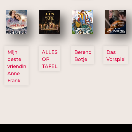
2757
3154
2799
2777
Mijn
ALLES
Berend
Das
beste
OP
Botje
Vorspiel
vriendin
TAFEL
Anne
Frank