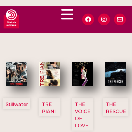
3123
3129
3135
3148
Stillwater
TRE
THE
THE
PIANI
VOICE
RESCUE
OF
LOVE