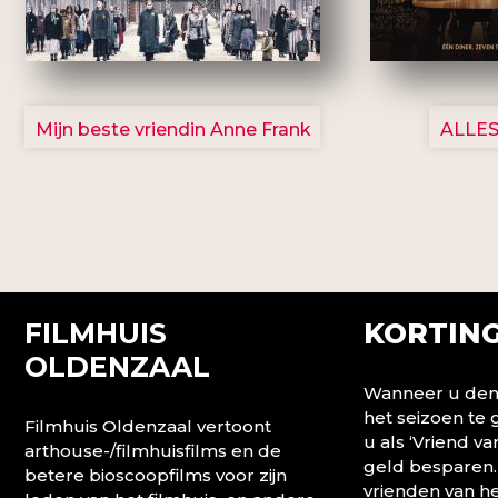
2757
Mijn beste vriendin Anne Frank
ALLES
FILMHUIS
KORTING
OLDENZAAL
Wanneer u denk
het seizoen te
Filmhuis Oldenzaal vertoont
u als ‘Vriend va
arthouse-/filmhuisfilms en de
geld besparen.
betere bioscoopfilms voor zijn
vrienden van he