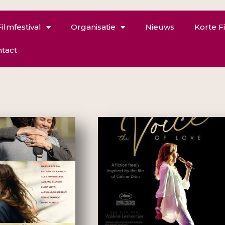
Filmfestival
Organisatie
Nieuws
Korte F
tact