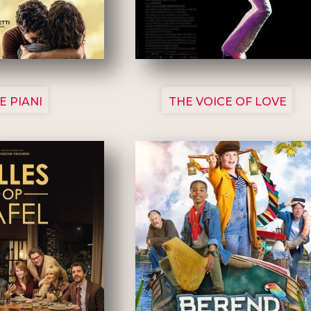
3129
3135
E PIANI
THE VOICE OF LOVE