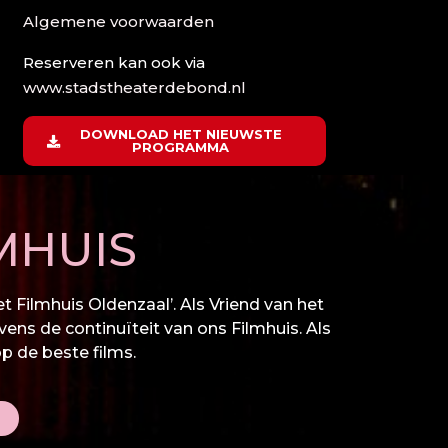
Algemene voorwaarden
Reserveren kan ook via
www.stadstheaterdebond.nl
DOWNLOAD HET NIEUWSTE
PROGRAMMA
MHUIS
 Filmhuis Oldenzaal’. Als Vriend van het
vens de continuïteit van ons Filmhuis. Als
op de beste films.