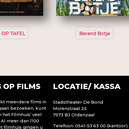
3154
2799
 OP TAFEL
Berend Botje
LOCATIE/ KASSA
 OP FILMS
t meerdere films in
Stadstheater De Bond
 gaan bezoeken, kunt
Molenstraat 25
n het Filmhuis’ veel
7573 BJ Oldenzaal
 Al meer dan 1100
Telefoon: 0541-53 63 00 (kantoor)
t filmhuis gingen u