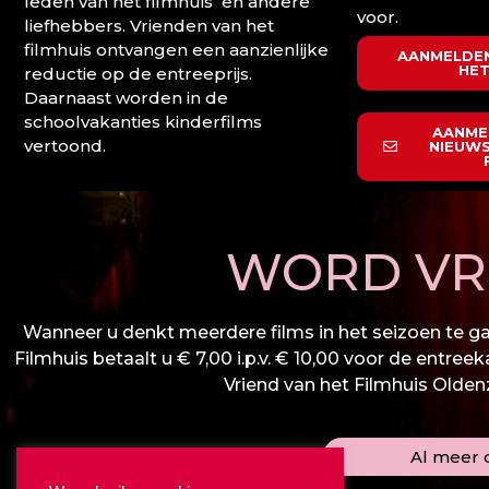
leden van het filmhuis en andere
voor.
liefhebbers. Vrienden van het
filmhuis ontvangen een aanzienlijke
AANMELDEN
HET
reductie op de entreeprijs.
Daarnaast worden in de
schoolvakanties kinderfilms
AANME
vertoond.
NIEUWS
WORD VRI
Wanneer u denkt meerdere films in het seizoen te gaa
Filmhuis betaalt u € 7,00 i.p.v. € 10,00 voor de entree
Vriend van het Filmhuis Oldenza
Al meer d