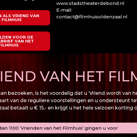
www.stadstheaterdebond.nl
E-mail:
 ALS VRIEND VAN
contact@filmhuisoldenzaal.nl
 FILMHUIS
LDEN VOOR DE
BRIEF VAN HET
FILMHUIS
END VAN HET FIL
n bezoeken, is het voordelig dat u ‘Vriend wordt van het
kaart van de reguliere voorstellingen en u ondersteunt te
al betaalt u € 15,- en krijgt u het hele seizoen korting 
an 1100 ‘Vrienden van het Filmhuis’ gingen u voor