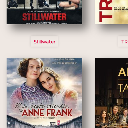
3123
Stillwater
TR