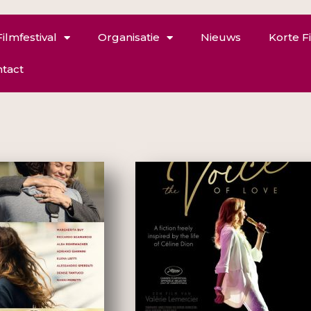
Filmfestival
Organisatie
Nieuws
Korte F
tact