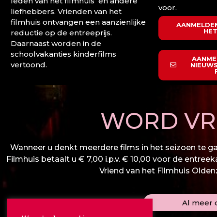
leden van het filmhuis en andere
voor.
liefhebbers. Vrienden van het
filmhuis ontvangen een aanzienlijke
AANMELDEN
HET
reductie op de entreeprijs.
Daarnaast worden in de
schoolvakanties kinderfilms
AANME
vertoond.
NIEUWS
WORD VRI
Wanneer u denkt meerdere films in het seizoen te gaa
Filmhuis betaalt u € 7,00 i.p.v. € 10,00 voor de entree
Vriend van het Filmhuis Oldenza
Al meer d