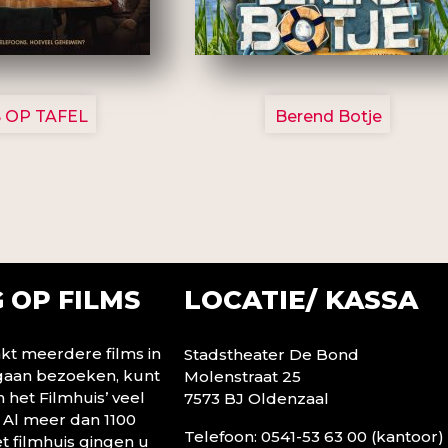
3154
2799
 OP TAFEL
Berend Botje
LOCATIE/ KASSA
 OP FILMS
t meerdere films in
Stadstheater De Bond
 gaan bezoeken, kunt
Molenstraat 25
n het Filmhuis’ veel
7573 BJ Oldenzaal
 Al meer dan 1100
Telefoon: 0541-53 63 00 (kantoor)
t filmhuis gingen u