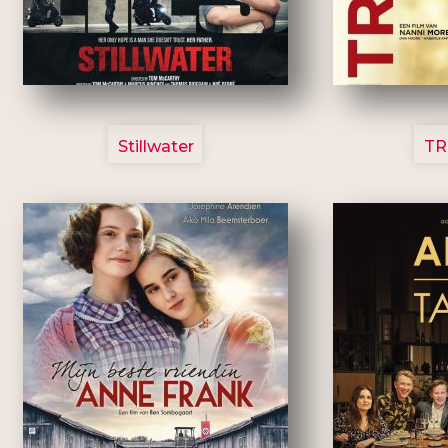
3123
Stillwater
TR