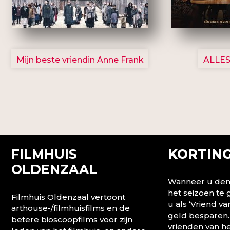
2757
Mijn beste vriendin Anne Frank
ALLES
FILMHUIS
KORTING
OLDENZAAL
Wanneer u denk
het seizoen te
Filmhuis Oldenzaal vertoont
u als ‘Vriend va
arthouse-/filmhuisfilms en de
geld besparen.
betere bioscoopfilms voor zijn
vrienden van he