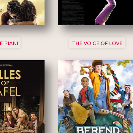
3129
3135
E PIANI
THE VOICE OF LOVE