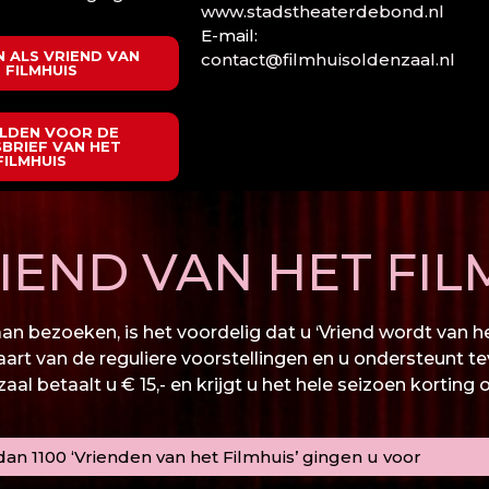
www.stadstheaterdebond.nl
E-mail:
 ALS VRIEND VAN
contact@filmhuisoldenzaal.nl
 FILMHUIS
LDEN VOOR DE
BRIEF VAN HET
FILMHUIS
END VAN HET FIL
n bezoeken, is het voordelig dat u ‘Vriend wordt van het
kaart van de reguliere voorstellingen en u ondersteunt te
al betaalt u € 15,- en krijgt u het hele seizoen korting 
an 1100 ‘Vrienden van het Filmhuis’ gingen u voor